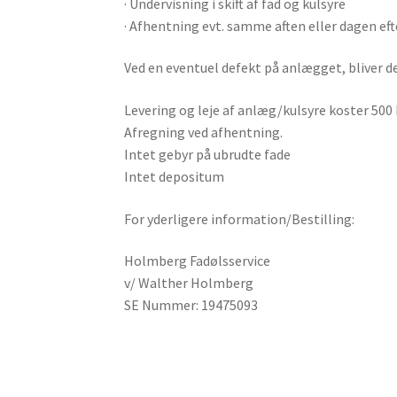
· Undervisning i skift af fad og kulsyre
· Afhentning evt. samme aften eller dagen eft
Ved en eventuel defekt på anlægget, bliver 
Levering og leje af anlæg/kulsyre koster 500
Afregning ved afhentning.
Intet gebyr på ubrudte fade
Intet depositum
For yderligere information/Bestilling:
Holmberg Fadølsservice
v/ Walther Holmberg
SE Nummer: 19475093