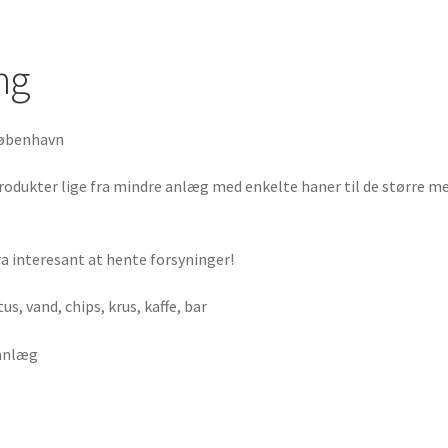
ng
rkøbenhavn
rodukter lige fra mindre anlæg med enkelte haner til de større med
ra interesant at hente forsyninger!
s, vand, chips, krus, kaffe, bar
 anlæg