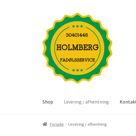
Spring
Spring
til
til
navigation
indhold
Shop
Levering / afhentning
Kontak
Forside
Levering / afhentning