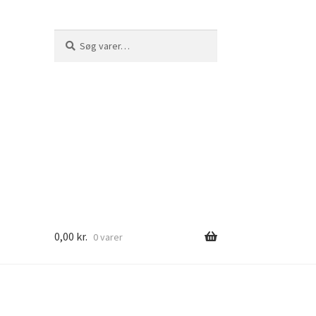
Søg
Søg
efter:
0,00
kr.
0 varer